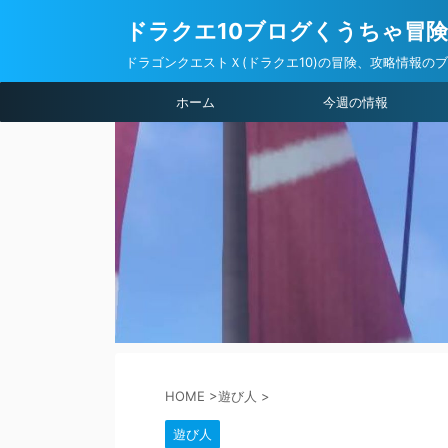
ドラクエ10ブログくうちゃ冒
ドラゴンクエストＸ(ドラクエ10)の冒険、攻略情報の
ホーム
今週の情報
HOME
>
遊び人
>
遊び人