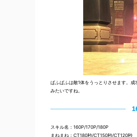
ぱふぱふは敵1体をうっとりさせます。成
みたいですね。
1
スキル名：160P/170P/180P
まねまね：CT180秒/CT150秒/CT120秒