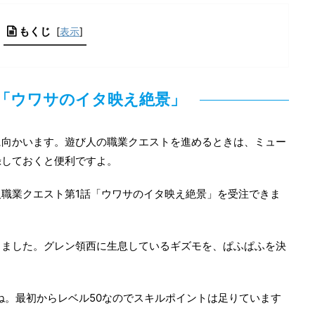
もくじ
[
表示
]
5「ウワサのイタ映え絶景」
に向かいます。遊び人の職業クエストを進めるときは、ミュー
録しておくと便利ですよ。
職業クエスト第1話「ウワサのイタ映え絶景」を受注できま
りました。グレン領西に生息しているギズモを、ぱふぱふを決
すね。最初からレベル50なのでスキルポイントは足りています