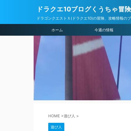
ドラクエ10ブログくうちゃ冒
ドラゴンクエストＸ(ドラクエ10)の冒険、攻略情報の
ホーム
今週の情報
HOME
>
遊び人
>
遊び人