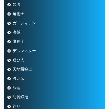
隠者
竜術士
ガーディアン
海賊
魔剣士
デスマスター
遊び人
天地雷鳴士
占い師
調理
防具鍛冶
釣り