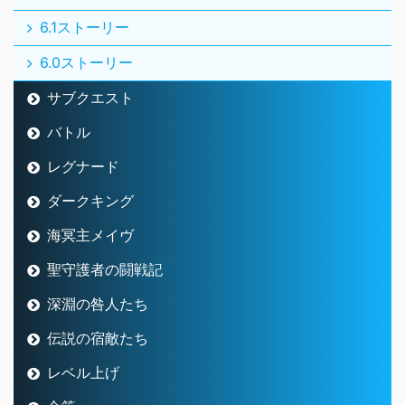
6.1ストーリー
6.0ストーリー
サブクエスト
バトル
レグナード
ダークキング
海冥主メイヴ
聖守護者の闘戦記
深淵の咎人たち
伝説の宿敵たち
レベル上げ