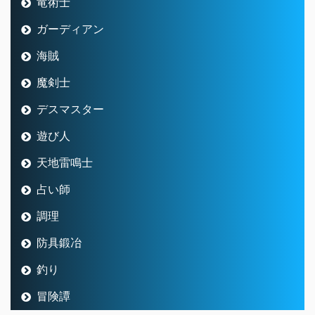
竜術士
ガーディアン
海賊
魔剣士
デスマスター
遊び人
天地雷鳴士
占い師
調理
防具鍛冶
釣り
冒険譚