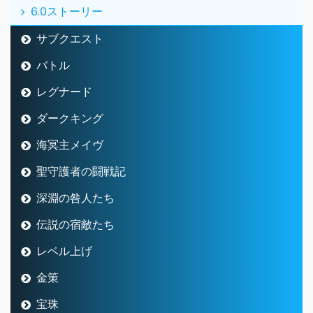
6.0ストーリー
サブクエスト
バトル
レグナード
ダークキング
海冥主メイヴ
聖守護者の闘戦記
深淵の咎人たち
伝説の宿敵たち
レベル上げ
金策
宝珠