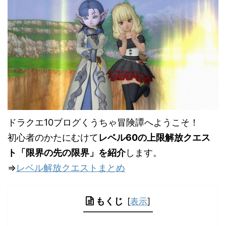
ドラクエ10ブログくうちゃ冒険譚へようこそ！
初心者のかたにむけて
レベル60の上限解放クエス
ト「限界の先の限界」を紹介
します。
⇒
レベル解放クエストまとめ
もくじ
[
表示
]