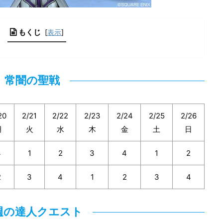
もくじ
[
表示
]
常闇の聖戦
20
2/21
2/22
2/23
2/24
2/25
2/26
月
火
水
木
金
土
日
4
1
2
3
4
1
2
2
3
4
1
2
3
4
週の達人クエスト