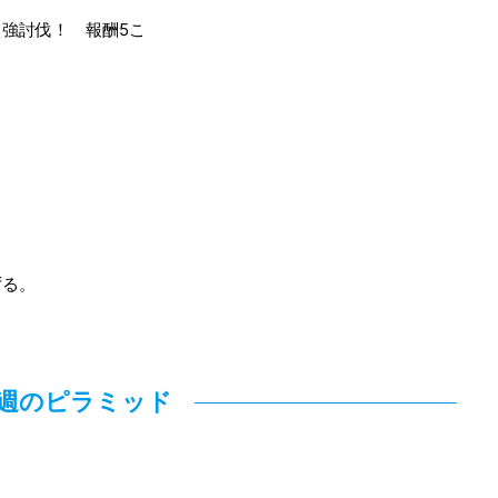
強討伐！ 報酬5こ
。
こ
ずる。
週のピラミッド