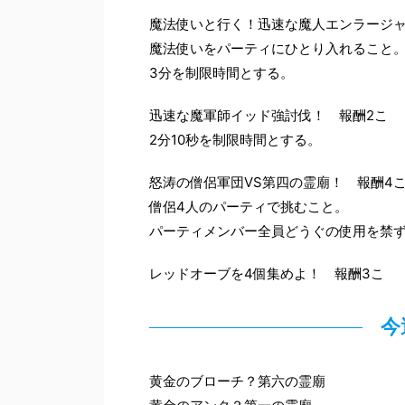
魔法使いと行く！迅速な魔人エンラージャ
魔法使いをパーティにひとり入れること
3分を制限時間とする。
迅速な魔軍師イッド強討伐！ 報酬2こ
2分10秒を制限時間とする。
怒涛の僧侶軍団VS第四の霊廟！ 報酬4
僧侶4人のパーティで挑むこと。
パーティメンバー全員どうぐの使用を禁
レッドオーブを4個集めよ！ 報酬3こ
今
黄金のブローチ？第六の霊廟