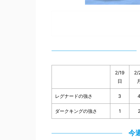
2/19
2/
日
レグナードの強さ
3
ダークキングの強さ
1
今