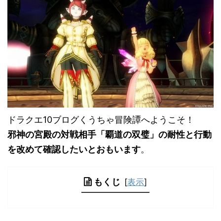
ドラクエ10ブログくうちゃ冒険譚へようこそ！
邪神の宮殿の対戦相手「覇道の双璧」の耐性と行動
を改めて確認したいとおもいます
。
もくじ
[
表示
]