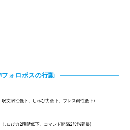
神フォロボスの行動
、呪文耐性低下、しゅび力低下、ブレス耐性低下)
、しゅび力2段階低下、コマンド間隔2段階延長)