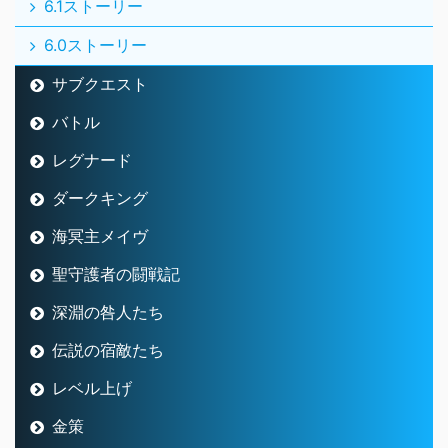
6.1ストーリー
6.0ストーリー
サブクエスト
バトル
レグナード
ダークキング
海冥主メイヴ
聖守護者の闘戦記
深淵の咎人たち
伝説の宿敵たち
レベル上げ
金策