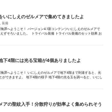
をいにしえのゼルメアで集めてきましたよ
,
装備
冒険譚へようこそ！ バージョン4.1新コンテンツいにしえのゼルメアで
えずそろいました。 トライバル装備 トライバル装備のセット効果 お
地下4階には光る宝箱が4個ありましたよ
冒険譚へようこそ！ いにしえのゼルメアで地下4階まで到達すると、光
とができますよ。 地下4階の様子 地下4階の光る玉を調べると、いにし
メアの聖紋入手！分散狩りが効率よく集められそう