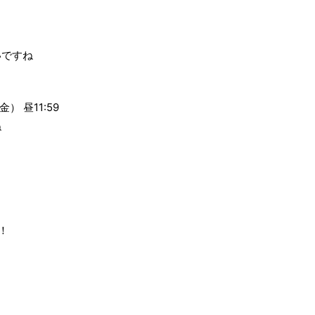
いですね
金） 昼11:59
ね
！