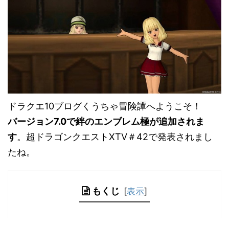
ドラクエ10ブログくうちゃ冒険譚へようこそ！
バージョン7.0で絆のエンブレム極が追加されま
す
。超ドラゴンクエストXTV＃42で発表されまし
たね。
もくじ
[
表示
]