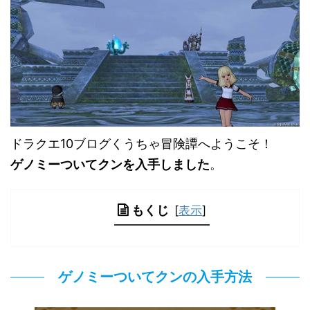
ドラクエ10ブログくうちゃ冒険譚へようこそ！
ゲノミーついてクンを入手しました
。
もくじ
[
表示
]
ゲノミーついてクンの入手方法