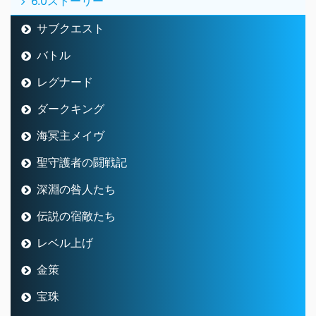
6.0ストーリー
サブクエスト
バトル
レグナード
ダークキング
海冥主メイヴ
聖守護者の闘戦記
深淵の咎人たち
伝説の宿敵たち
レベル上げ
金策
宝珠