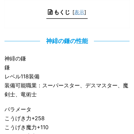
もくじ
[
表示
]
神緋の鎌の性能
神緋の鎌
鎌
レベル118装備
装備可能職業：スーパースター、デスマスター、魔
剣士、竜術士
パラメータ
こうげき力+258
こうげき魔力+110