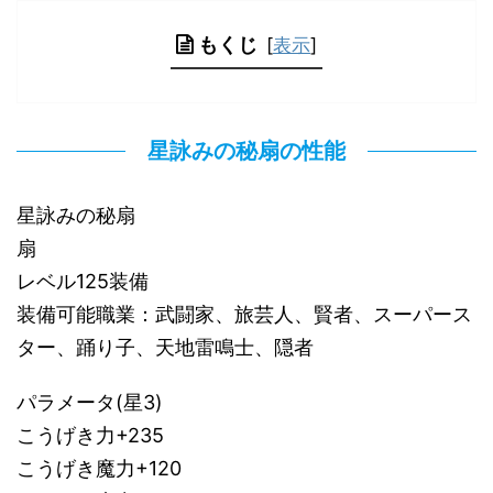
もくじ
[
表示
]
星詠みの秘扇の性能
星詠みの秘扇
扇
レベル125装備
装備可能職業：武闘家、旅芸人、賢者、スーパース
ター、踊り子、天地雷鳴士、隠者
パラメータ(星3)
こうげき力+235
こうげき魔力+120