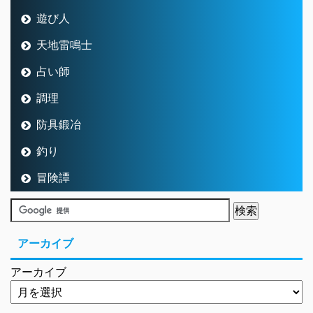
遊び人
天地雷鳴士
占い師
調理
防具鍛冶
釣り
冒険譚
アーカイブ
アーカイブ