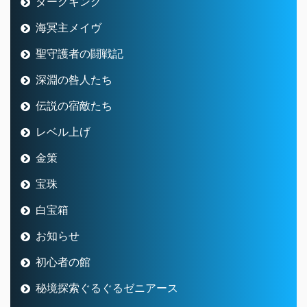
ダークキング
海冥主メイヴ
聖守護者の闘戦記
深淵の咎人たち
伝説の宿敵たち
レベル上げ
金策
宝珠
白宝箱
お知らせ
初心者の館
秘境探索ぐるぐるゼニアース