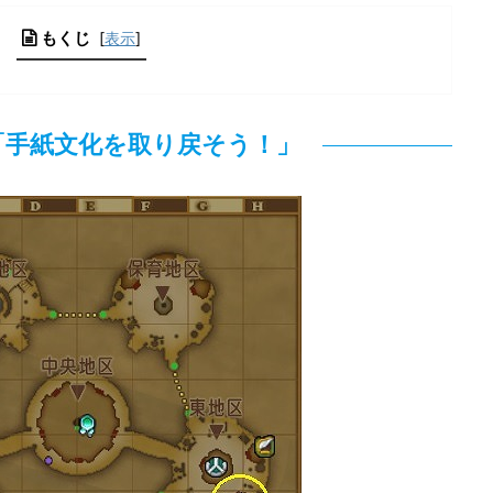
もくじ
[
表示
]
3「手紙文化を取り戻そう！」