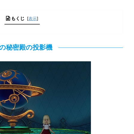
もくじ
[
表示
]
の秘密殿の投影機