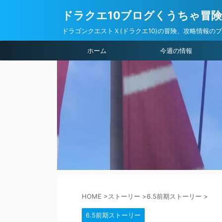
ドラクエ10ブログくうちゃ冒
ドラゴンクエストＸ(ドラクエ10)の冒険、攻略情報の
ホーム
今週の情報
HOME
>
ストーリー
>
6.5前期ストーリー
>
6.5前期ストーリー