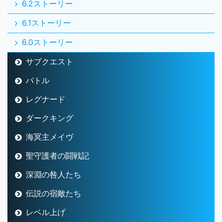
6.2ストーリー
6.1ストーリー
6.0ストーリー
サブクエスト
バトル
レグナード
ダークキング
海冥主メイヴ
聖守護者の闘戦記
深淵の咎人たち
伝説の宿敵たち
レベル上げ