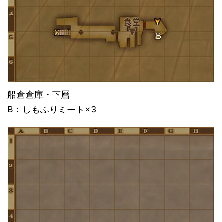
船倉倉庫・下層
B：しもふりミート×3