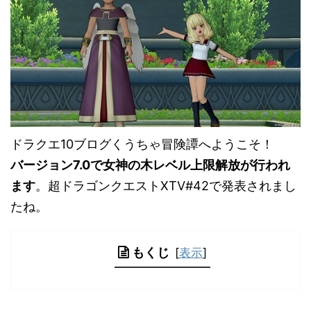
ドラクエ10ブログくうちゃ冒険譚へようこそ！
バージョン7.0で女神の木レベル上限解放が行われ
ます
。超ドラゴンクエストXTV#42で発表されまし
たね。
もくじ
[
表示
]