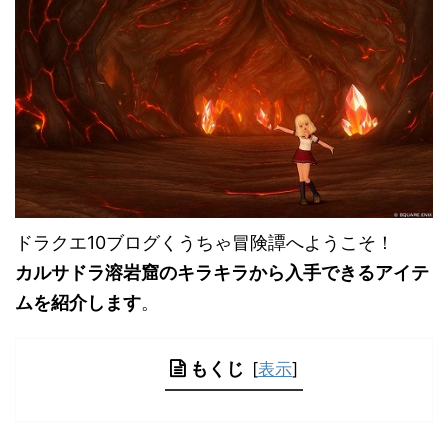
ドラクエ10ブログくうちゃ冒険譚へようこそ！
カルサドラ溶岩窟のキラキラから入手できるアイテ
ムを紹介します
。
もくじ
[
表示
]