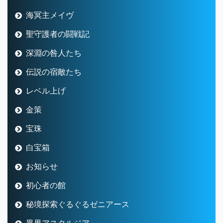
海冥主メイヴ
聖守護者の闘戦記
深淵の咎人たち
伝説の宿敵たち
レベル上げ
金策
宝珠
白宝箱
お知らせ
初心者の館
秘境探索ぐるぐるゼニアース