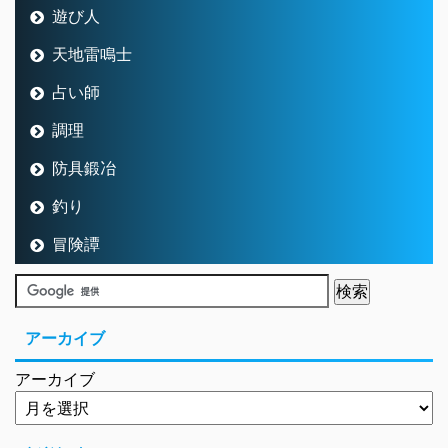
遊び人
天地雷鳴士
占い師
調理
防具鍛冶
釣り
冒険譚
アーカイブ
アーカイブ