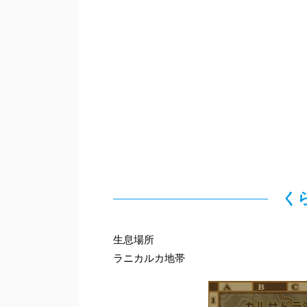
く
生息場所
ラニカルカ地帯