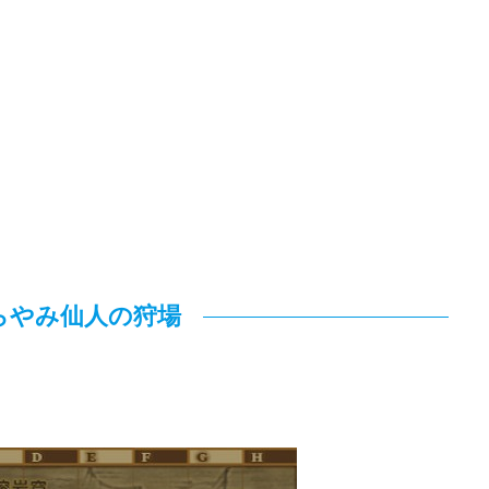
らやみ仙人の狩場