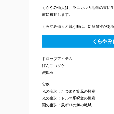
くらやみ仙人は、ラニカルカ地帯の東に
前に移動します。
くらやみ仙人と戦う時は、幻惑耐性があ
くらやみ
ドロップアイテム
げんこつダケ
烈風石
宝珠
光の宝珠：たつまき旋風の極意
光の宝珠：ドルマ系呪文の極意
闇の宝珠：風斬りの舞の戦域