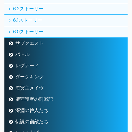
6.2ストーリー
6.1ストーリー
6.0ストーリー
サブクエスト
バトル
レグナード
ダークキング
海冥主メイヴ
聖守護者の闘戦記
深淵の咎人たち
伝説の宿敵たち