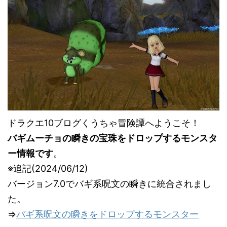
ドラクエ10ブログくうちゃ冒険譚へようこそ！
バギムーチョの瞬きの宝珠をドロップするモンスタ
ー情報です
。
※追記(2024/06/12)
バージョン7.0でバギ系呪文の瞬きに統合されまし
た。
⇒
バギ系呪文の瞬きをドロップするモンスター