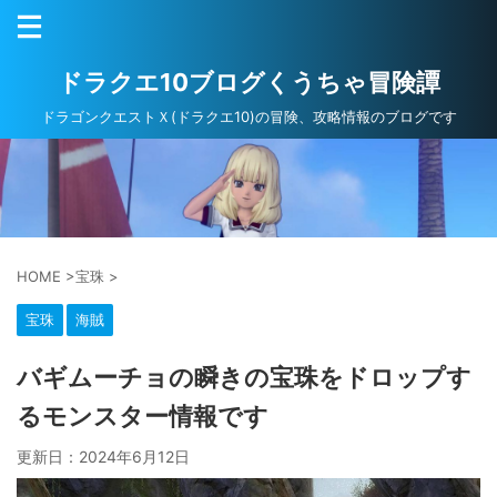
ドラクエ10ブログくうちゃ冒険譚
ドラゴンクエストＸ(ドラクエ10)の冒険、攻略情報のブログです
HOME
>
宝珠
>
宝珠
海賊
バギムーチョの瞬きの宝珠をドロップす
るモンスター情報です
更新日：
2024年6月12日