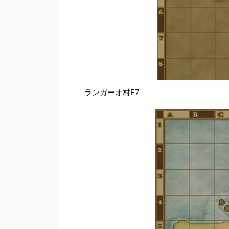
ランガーオ村E7