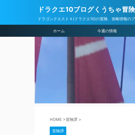
ドラクエ10ブログくうちゃ冒
ドラゴンクエストＸ(ドラクエ10)の冒険、攻略情報の
ホーム
今週の情報
HOME
>
冒険譚
>
冒険譚