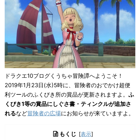
ドラクエ10ブログくうちゃ冒険譚へようこそ！
2019年1月23日(水)5時に、冒険者のおでかけ超便
利ツールのふくびき所の賞品が更新されますよ。
ふ
くびき1等の賞品にしぐさ書・ティンクルが追加さ
れる
など
冒険者の広場
にお知らせが来ていますよ。
もくじ
[
表示
]