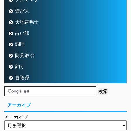
遊び人
天地雷鳴士
占い師
調理
防具鍛冶
釣り
冒険譚
アーカイブ
アーカイブ