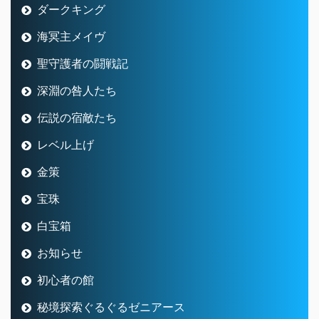
ダークキング
海冥主メイヴ
聖守護者の闘戦記
深淵の咎人たち
伝説の宿敵たち
レベル上げ
金策
宝珠
白宝箱
お知らせ
初心者の館
秘境探索ぐるぐるゼニアース