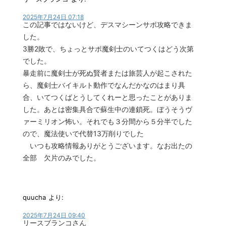
2025年7月24日 07:18
この記事ではないけど、デスマシーンサポ攻略できま
した。
3勝2敗で、ちょっとサポ魔剣士のいてつくはどう次第
でした。
暴走前に魔剣士が死ぬ賢者または旅芸人が起こされた
ら、魔剣士バイキルト動作でなんだかなのはまり具
合、いてつくばとうしてくれーと思ったことがありま
した。あとは密集具合で蘇生中の連鎖死。ぼうそうヴ
ァーミリオン怖い。それでも３分間から５分半でした
ので、魔法使いで代替13万削りでした
いつも攻略情報ありがとうございます。なお出たの
全部 欠片のみでした。
quucha
より:
2025年7月24日 09:40
リースブランコさん