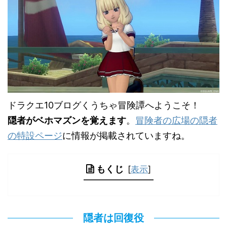
ドラクエ10ブログくうちゃ冒険譚へようこそ！
隠者がベホマズンを覚えます
。
冒険者の広場の隠者
の特設ページ
に情報が掲載されていますね。
もくじ
[
表示
]
隠者は回復役