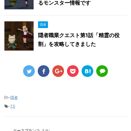
るモンスター情報です
隠者
隠者職業クエスト第1話「精霊の役
割」を攻略してきました
-
隠者
-
7.5
リースブランコ
より: