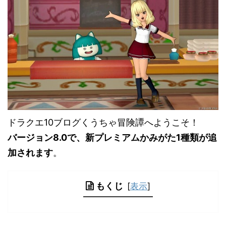
ドラクエ10ブログくうちゃ冒険譚へようこそ！
バージョン8.0で、新プレミアムかみがた1種類が追
加されます
。
もくじ
[
表示
]