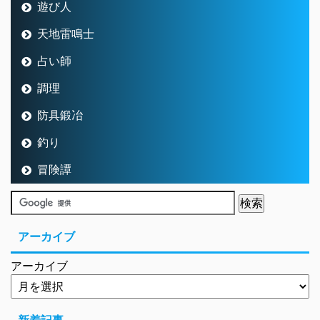
遊び人
天地雷鳴士
占い師
調理
防具鍛冶
釣り
冒険譚
アーカイブ
アーカイブ