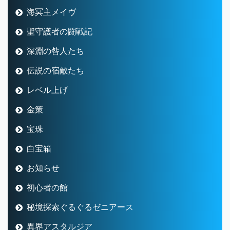
海冥主メイヴ
聖守護者の闘戦記
深淵の咎人たち
伝説の宿敵たち
レベル上げ
金策
宝珠
白宝箱
お知らせ
初心者の館
秘境探索ぐるぐるゼニアース
異界アスタルジア