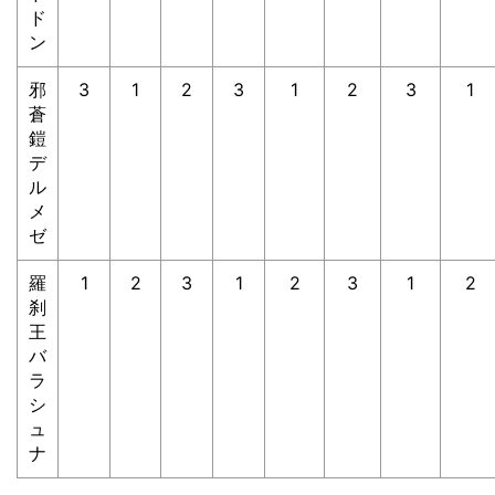
ド
ン
邪
3
1
2
3
1
2
3
1
蒼
鎧
デ
ル
メ
ゼ
羅
1
2
3
1
2
3
1
2
刹
王
バ
ラ
シ
ュ
ナ