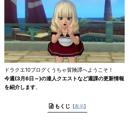
ドラクエ10ブログくうちゃ冒険譚へようこそ！
今週(3月6
日～)の達人クエストなど週課の更新情報
を紹介します
。
もくじ
[
表示
]