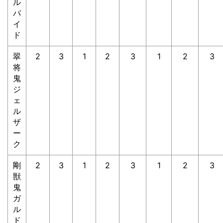
ル
パ
イ
ド
翠
2
3
1
2
3
1
2
3
将
鬼
ジ
ェ
ル
ザ
ー
ク
剛
2
3
1
2
3
1
2
3
獣
鬼
ガ
ル
ド