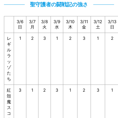
聖守護者の闘戦記の強さ
3/6
3/7
3/8
3/9
3/10
3/11
3/12
3/13
日
月
火
水
木
金
土
日
レ
1
2
3
1
2
3
1
2
ギ
ル
ラ
ッ
ゾ
た
ち
紅
3
1
2
3
1
2
3
1
殻
魔
ス
コ