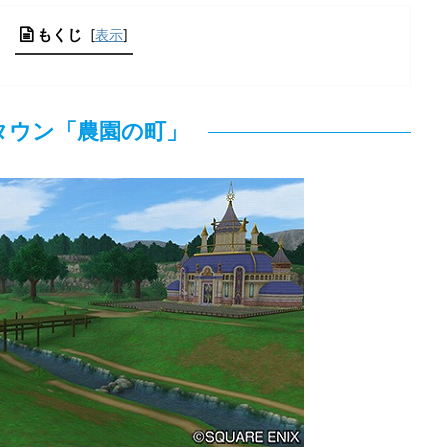
もくじ
[
表示
]
タウン「農園の町」