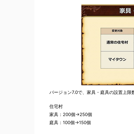
バージョン7.0で、家具・庭具の設置上限
住宅村
家具：200個→250個
庭具：100個→150個