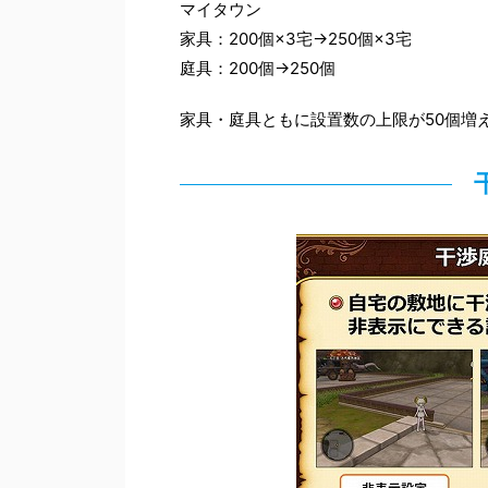
マイタウン
家具：200個×3宅→250個×3宅
庭具：200個→250個
家具・庭具ともに設置数の上限が50個増