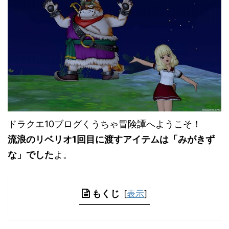
ドラクエ10ブログくうちゃ冒険譚へようこそ！
流浪のリベリオ1回目に渡すアイテムは「みがきず
な」でした
よ。
もくじ
[
表示
]