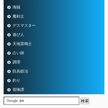
海賊
魔剣士
デスマスター
遊び人
天地雷鳴士
占い師
調理
防具鍛冶
釣り
冒険譚