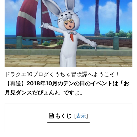
ドラクエ10ブログくうちゃ冒険譚へようこそ！
【再送】
2018年10月のテンの日のイベントは「お
月見ダンスだぴょん♪」です
よ。
もくじ
[
表示
]