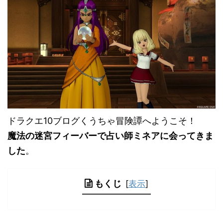
ドラクエ10ブログくうちゃ冒険譚へようこそ！
魔法の迷宮フィーバーで占い師ミネアに会ってきま
した
。
もくじ
[
表示
]