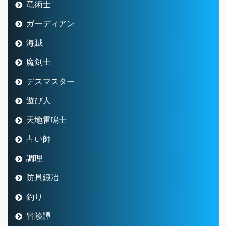
竜術士
ガーディアン
海賊
魔剣士
デスマスター
遊び人
天地雷鳴士
占い師
調理
防具鍛冶
釣り
冒険譚