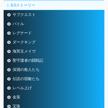
6.0ストーリー
サブクエスト
バトル
レグナード
ダークキング
海冥主メイヴ
聖守護者の闘戦記
深淵の咎人たち
伝説の宿敵たち
レベル上げ
金策
宝珠