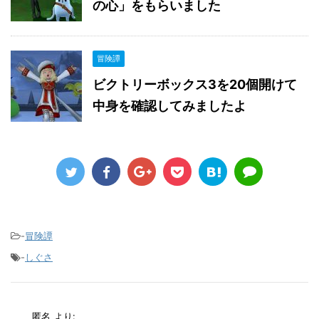
の心」をもらいました
冒険譚
ビクトリーボックス3を20個開けて
中身を確認してみましたよ
-
冒険譚
-
しぐさ
匿名
より: