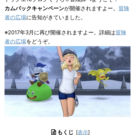
カムバックキャンペーン
が開催されますよー。
冒険
者の広場
に告知がきていました。
※2017年3月に再び開催されますよー。詳細は
冒険
者の広場
をどうぞ。
もくじ
[
表示
]