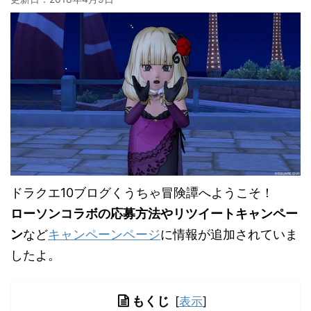
ドラクエ10ブログくうちゃ冒険譚へようこそ！
ローソンコラボの応募方法やリツイートキャンペー
ン
など
キャンペーンページ
に情報が追加されていま
したよ。
もくじ
[
表示
]