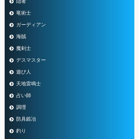
隠者
竜術士
ガーディアン
海賊
魔剣士
デスマスター
遊び人
天地雷鳴士
占い師
調理
防具鍛冶
釣り