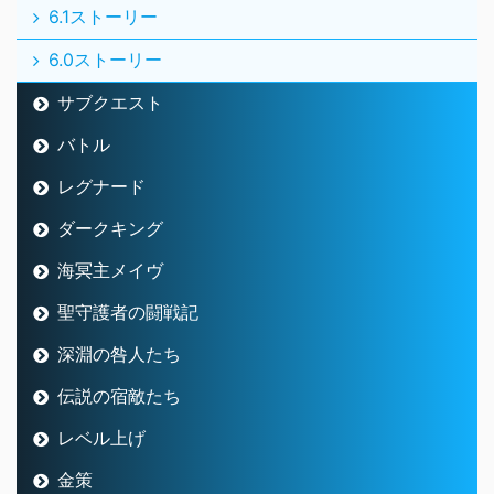
6.1ストーリー
6.0ストーリー
サブクエスト
バトル
レグナード
ダークキング
海冥主メイヴ
聖守護者の闘戦記
深淵の咎人たち
伝説の宿敵たち
レベル上げ
金策