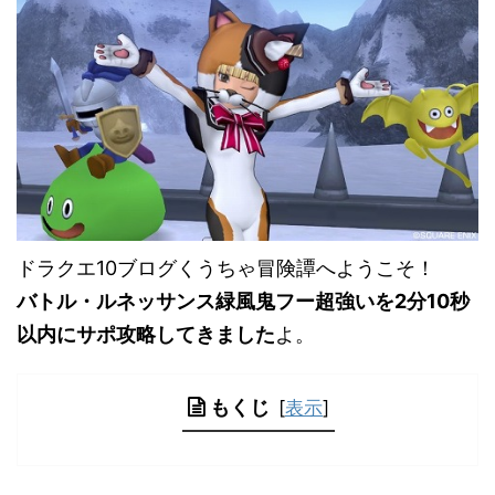
ドラクエ10ブログくうちゃ冒険譚へようこそ！
バトル・ルネッサンス緑風鬼フー超強いを2分10秒
以内にサポ攻略してきました
よ。
もくじ
[
表示
]