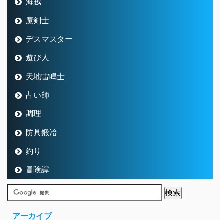
海賊
魔剣士
デスマスター
遊び人
天地雷鳴士
占い師
調理
防具鍛冶
釣り
冒険譚
アーカイブ