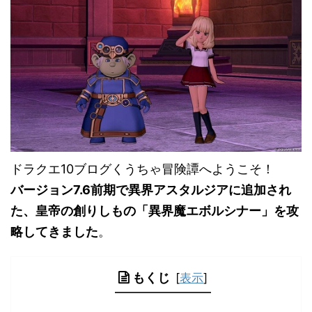
ドラクエ10ブログくうちゃ冒険譚へようこそ！
バージョン7.6前期で異界アスタルジアに追加され
た、皇帝の創りしもの「異界魔エボルシナー」を攻
略してきました
。
もくじ
[
表示
]