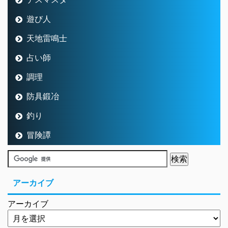
遊び人
天地雷鳴士
占い師
調理
防具鍛冶
釣り
冒険譚
アーカイブ
アーカイブ