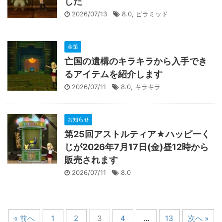
した
2026/07/13
8.0
,
ピラミッド
金策
亡国の遺構のキラキラから入手でき
るアイテムを紹介します
2026/07/11
8.0
,
キラキラ
お知らせ
第25回アストルティア★ハッピーく
じが2026年7月17日(金)昼12時から
販売されます
2026/07/11
8.0
« 前へ
1
2
3
4
…
13
次へ »