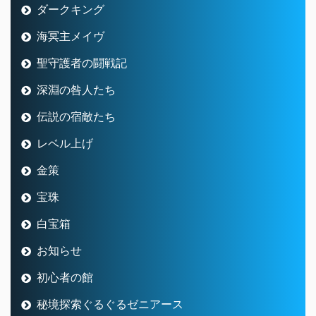
ダークキング
海冥主メイヴ
聖守護者の闘戦記
深淵の咎人たち
伝説の宿敵たち
レベル上げ
金策
宝珠
白宝箱
お知らせ
初心者の館
秘境探索ぐるぐるゼニアース