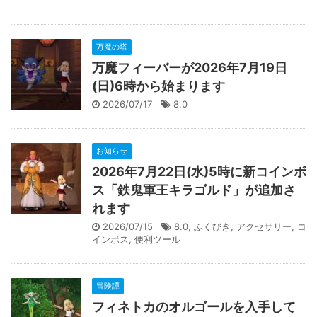
万魔の塔
万魔フィーバーが2026年7月19日
(日)6時から始まります
2026/07/17
8.0
お知らせ
2026年7月22日(水)5時に新コインボ
ス「鉄鬼軍王キラゴルド」が追加さ
れます
2026/07/15
8.0
,
ふくびき
,
アクセサリー
,
コ
インボス
,
便利ツール
冒険譚
フィネトカのオルゴールを入手して