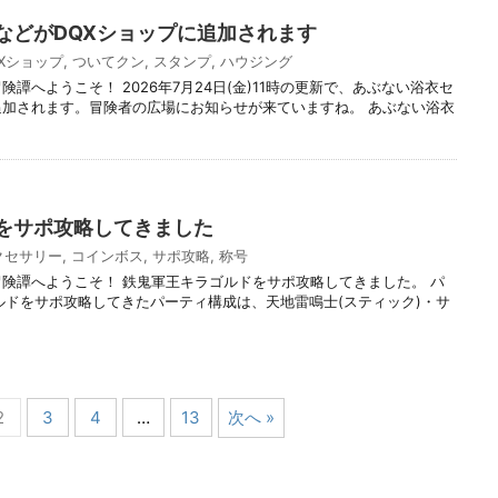
などがDQXショップに追加されます
QXショップ
,
ついてクン
,
スタンプ
,
ハウジング
険譚へようこそ！ 2026年7月24日(金)11時の更新で、あぶない浴衣セ
追加されます。冒険者の広場にお知らせが来ていますね。 あぶない浴衣
をサポ攻略してきました
クセサリー
,
コインボス
,
サポ攻略
,
称号
冒険譚へようこそ！ 鉄鬼軍王キラゴルドをサポ攻略してきました。 パ
ルドをサポ攻略してきたパーティ構成は、天地雷鳴士(スティック)・サ
2
3
4
…
13
次へ »