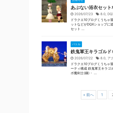
あぶない浴衣セット
2026/07/23
8.0
,
D
ドラクエ10ブログくうちゃ冒
ットなどがDQXショップに
セット ...
バトル
鉄鬼軍王キラゴルド
2026/07/22
8.0
,
ア
ドラクエ10ブログくうちゃ
ーティ構成 鉄鬼軍王キラゴ
ポ魔剣士(鎌)・ ...
« 前へ
1