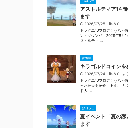
お知らせ
アストルティア14周
ます
2026/07/25
8.0
ドラクエ10ブログくうちゃ
ントダウンが、2026年8月
ストルティ ...
冒険譚
キラゴルドコインを
2026/07/24
8.0
,
ふ
ドラクエ10ブログくうちゃ
った結果を紹介します。 ふくび
ド大 ...
お知らせ
夏イベント「夏の恋は
ます