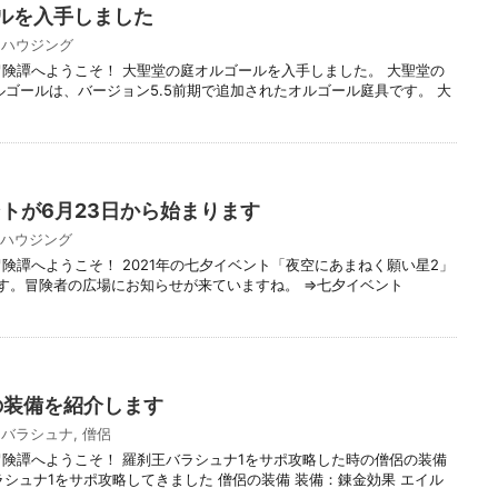
ルを入手しました
,
ハウジング
冒険譚へようこそ！ 大聖堂の庭オルゴールを入手しました。 大聖堂の
ルゴールは、バージョン5.5前期で追加されたオルゴール庭具です。 大
ントが6月23日から始まります
ハウジング
険譚へようこそ！ 2021年の七夕イベント「夜空にあまねく願い星2」
ります。冒険者の広場にお知らせが来ていますね。 ⇒七夕イベント
の装備を紹介します
,
バラシュナ
,
僧侶
冒険譚へようこそ！ 羅刹王バラシュナ1をサポ攻略した時の僧侶の装備
ラシュナ1をサポ攻略してきました 僧侶の装備 装備：錬金効果 エイル