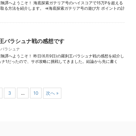
冒険譚へようこそ！ 海底探索ガテリア号のハイスコアで15万Pを超える
取る方法を紹介します。 ⇒海底探索ガテリア号の遊び方 ポイントの計
刹王バラシュナ戦の感想です
,
バラシュナ
冒険譚へようこそ！ 昨日(6月9日)の羅刹王バラシュナ戦の感想を紹介し
ュナ1だったので、サポ攻略に挑戦してきました。結論から先に書く
3
…
10
次へ »