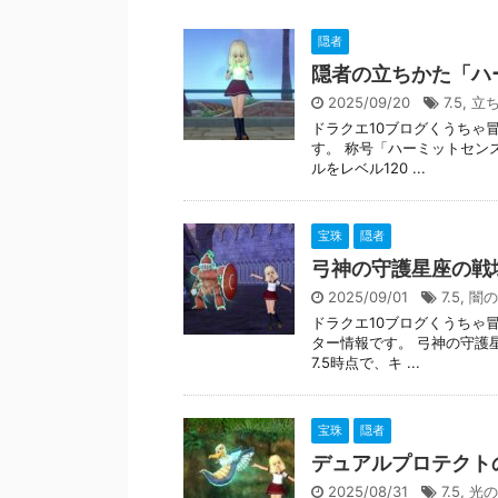
隠者
隠者の立ちかた「ハ
2025/09/20
7.5
,
立
ドラクエ10ブログくうちゃ
す。 称号「ハーミットセン
ルをレベル120 ...
宝珠
隠者
弓神の守護星座の戦
2025/09/01
7.5
,
闇の
ドラクエ10ブログくうちゃ
ター情報です。 弓神の守護
7.5時点で、キ ...
宝珠
隠者
デュアルプロテクト
2025/08/31
7.5
,
光の