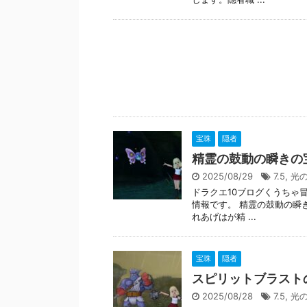
宝珠
隠者
精霊の鼓動の瞬きの
2025/08/29
7.5
,
光
ドラクエ10ブログくうちゃ
情報です。 精霊の鼓動の瞬き
れあげはが精 ...
宝珠
隠者
スピリットブラスト
2025/08/28
7.5
,
光