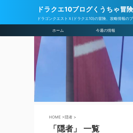
ドラクエ10ブログくうちゃ冒
ドラゴンクエストＸ(ドラクエ10)の冒険、攻略情報の
ホーム
今週の情報
HOME
>
隠者
>
「隠者」 一覧