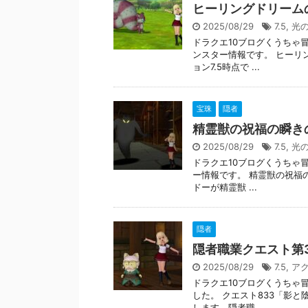
ヒーリングドリーム
2025/08/29
7.5
,
光
ドラクエ10ブログくうちゃ
ンスター情報です。 ヒーリ
ョン7.5時点で ...
宝珠
隠者
精霊獣の祝福の瞬き
2025/08/29
7.5
,
光
ドラクエ10ブログくうちゃ
ー情報です。 精霊獣の祝福の
ドーが精霊獣 ...
隠者
隠者職業クエスト第
2025/08/29
7.5
,
ア
ドラクエ10ブログくうちゃ
した。 クエスト833「影
します。隠者職 ...