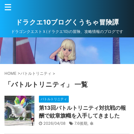
ドラクエ10ブログくうちゃ冒険譚
ドラゴンクエストＸ(ドラクエ10)の冒険、攻略情報のブログです
HOME
>
バトルトリニティ
>
「バトルトリニティ」 一覧
バトルトリニティ
第13回バトルトリニティ対抗戦の報
酬で紋章旗幟を入手してきました
2026/04/08
7.6後期
,
傘