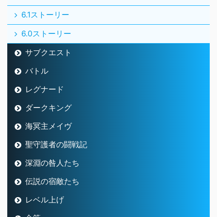
6.1ストーリー
6.0ストーリー
サブクエスト
バトル
レグナード
ダークキング
海冥主メイヴ
聖守護者の闘戦記
深淵の咎人たち
伝説の宿敵たち
レベル上げ