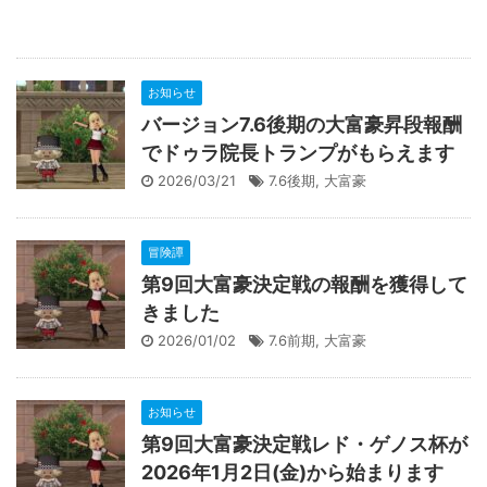
お知らせ
バージョン7.6後期の大富豪昇段報酬
でドゥラ院長トランプがもらえます
2026/03/21
7.6後期
,
大富豪
冒険譚
第9回大富豪決定戦の報酬を獲得して
きました
2026/01/02
7.6前期
,
大富豪
お知らせ
第9回大富豪決定戦レド・ゲノス杯が
2026年1月2日(金)から始まります