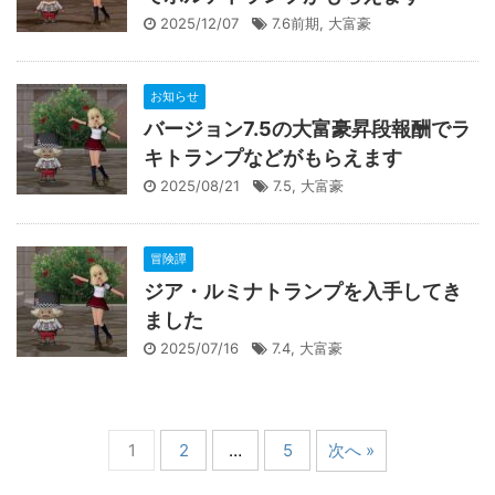
2025/12/07
7.6前期
,
大富豪
お知らせ
バージョン7.5の大富豪昇段報酬でラ
キトランプなどがもらえます
2025/08/21
7.5
,
大富豪
冒険譚
ジア・ルミナトランプを入手してき
ました
2025/07/16
7.4
,
大富豪
1
2
…
5
次へ »