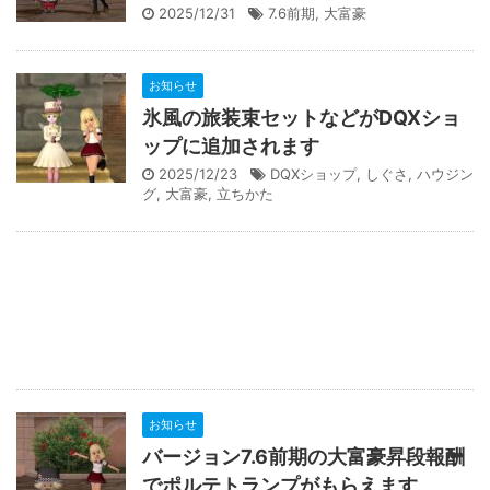
2025/12/31
7.6前期
,
大富豪
お知らせ
氷風の旅装束セットなどがDQXショ
ップに追加されます
2025/12/23
DQXショップ
,
しぐさ
,
ハウジン
グ
,
大富豪
,
立ちかた
お知らせ
バージョン7.6前期の大富豪昇段報酬
でポルテトランプがもらえます