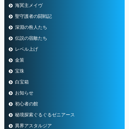
海冥主メイヴ
聖守護者の闘戦記
深淵の咎人たち
伝説の宿敵たち
レベル上げ
金策
宝珠
白宝箱
お知らせ
初心者の館
秘境探索ぐるぐるゼニアース
異界アスタルジア