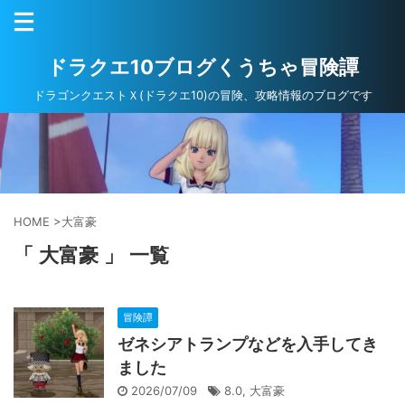
ドラクエ10ブログくうちゃ冒険譚
ドラゴンクエストＸ(ドラクエ10)の冒険、攻略情報のブログです
HOME
>
大富豪
「 大富豪 」 一覧
冒険譚
ゼネシアトランプなどを入手してき
ました
2026/07/09
8.0
,
大富豪