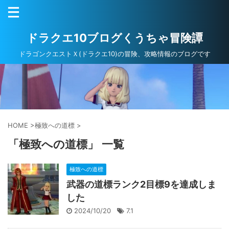
ドラクエ10ブログくうちゃ冒険譚
ドラゴンクエストＸ(ドラクエ10)の冒険、攻略情報のブログです
HOME
>
極致への道標
>
「極致への道標」 一覧
極致への道標
武器の道標ランク2目標9を達成しま
した
2024/10/20
7.1