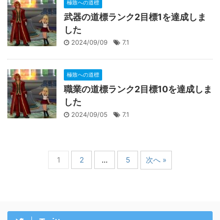
極致への道標
武器の道標ランク2目標1を達成しま
した
2024/09/09
7.1
極致への道標
職業の道標ランク2目標10を達成しま
した
2024/09/05
7.1
1
2
…
5
次へ »